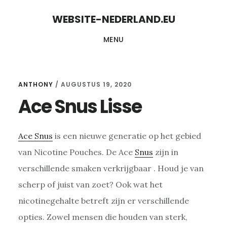
Skip
Skip
WEBSITE-NEDERLAND.EU
to
to
MENU
content
primary
sidebar
ANTHONY
/
AUGUSTUS 19, 2020
Ace Snus Lisse
Ace Snus
is een nieuwe generatie op het gebied
van Nicotine Pouches. De Ace
Snus
zijn in
verschillende smaken verkrijgbaar . Houd je van
scherp of juist van zoet? Ook wat het
nicotinegehalte betreft zijn er verschillende
opties. Zowel mensen die houden van sterk,