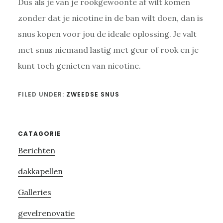
Dus als je van je rookgewoonte af wilt komen
zonder dat je nicotine in de ban wilt doen, dan is
snus kopen voor jou de ideale oplossing. Je valt
met snus niemand lastig met geur of rook en je
kunt toch genieten van nicotine.
FILED UNDER:
ZWEEDSE SNUS
Primary
CATAGORIE
Berichten
Sidebar
dakkapellen
Galleries
gevelrenovatie