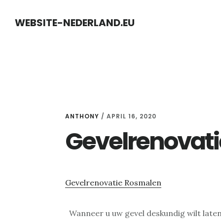
Skip
Skip
WEBSITE-NEDERLAND.EU
to
to
content
primary
sidebar
ANTHONY
/
APRIL 16, 2020
Gevelrenovat
Gevelrenovatie Rosmalen
Wanneer u uw gevel deskundig wilt laten