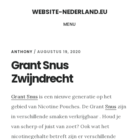
Skip
Skip
WEBSITE-NEDERLAND.EU
to
to
MENU
content
primary
sidebar
ANTHONY
/
AUGUSTUS 19, 2020
Grant Snus
Zwijndrecht
Grant Snus
is een nieuwe generatie op het
gebied van Nicotine Pouches. De Grant
Snus
zijn
in verschillende smaken verkrijgbaar . Houd je
van scherp of juist van zoet? Ook wat het
nicotinegehalte betreft zijn er verschillende