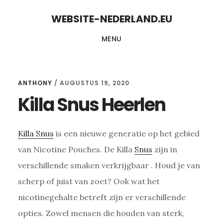
Skip
Skip
WEBSITE-NEDERLAND.EU
to
to
MENU
content
primary
sidebar
ANTHONY
/
AUGUSTUS 19, 2020
Killa Snus Heerlen
Killa Snus
is een nieuwe generatie op het gebied
van Nicotine Pouches. De Killa
Snus
zijn in
verschillende smaken verkrijgbaar . Houd je van
scherp of juist van zoet? Ook wat het
nicotinegehalte betreft zijn er verschillende
opties. Zowel mensen die houden van sterk,