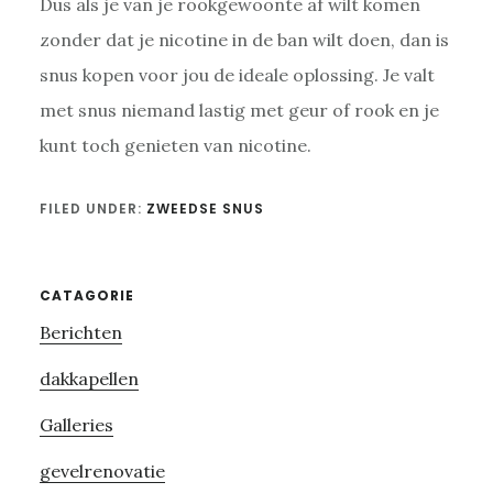
Dus als je van je rookgewoonte af wilt komen
zonder dat je nicotine in de ban wilt doen, dan is
snus kopen voor jou de ideale oplossing. Je valt
met snus niemand lastig met geur of rook en je
kunt toch genieten van nicotine.
FILED UNDER:
ZWEEDSE SNUS
Primary
CATAGORIE
Berichten
Sidebar
dakkapellen
Galleries
gevelrenovatie