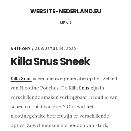
Skip
Skip
WEBSITE-NEDERLAND.EU
to
to
MENU
content
primary
sidebar
ANTHONY
/
AUGUSTUS 19, 2020
Killa Snus Sneek
Killa Snus
is een nieuwe generatie op het gebied
van Nicotine Pouches. De Killa
Snus
zijn in
verschillende smaken verkrijgbaar . Houd je van
scherp of juist van zoet? Ook wat het
nicotinegehalte betreft zijn er verschillende
opties. Zowel mensen die houden van sterk,