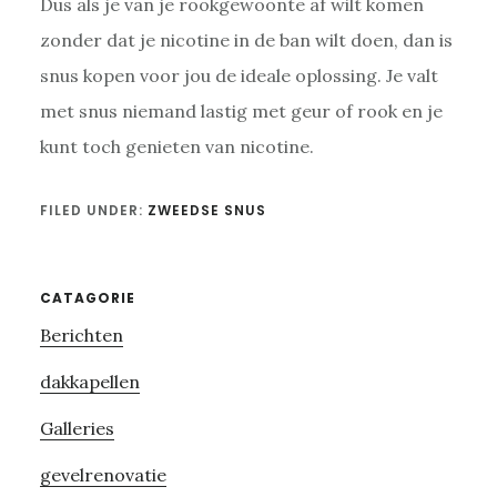
Dus als je van je rookgewoonte af wilt komen
zonder dat je nicotine in de ban wilt doen, dan is
snus kopen voor jou de ideale oplossing. Je valt
met snus niemand lastig met geur of rook en je
kunt toch genieten van nicotine.
FILED UNDER:
ZWEEDSE SNUS
Primary
CATAGORIE
Berichten
Sidebar
dakkapellen
Galleries
gevelrenovatie