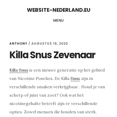
Skip
Skip
WEBSITE-NEDERLAND.EU
to
to
MENU
content
primary
sidebar
ANTHONY
/
AUGUSTUS 19, 2020
Killa Snus Zevenaar
Killa Snus
is een nieuwe generatie op het gebied
van Nicotine Pouches. De Killa
Snus
zijn in
verschillende smaken verkrijgbaar . Houd je van
scherp of juist van zoet? Ook wat het
nicotinegehalte betreft zijn er verschillende
opties. Zowel mensen die houden van sterk,