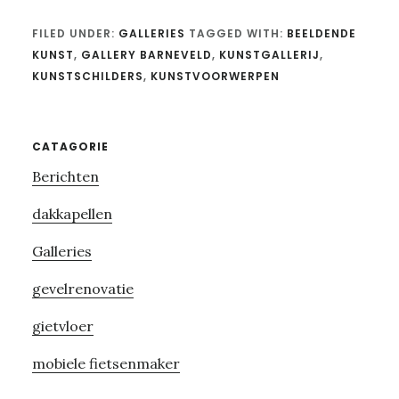
FILED UNDER:
GALLERIES
TAGGED WITH:
BEELDENDE
KUNST
,
GALLERY BARNEVELD
,
KUNSTGALLERIJ
,
KUNSTSCHILDERS
,
KUNSTVOORWERPEN
Primary
CATAGORIE
Berichten
Sidebar
dakkapellen
Galleries
gevelrenovatie
gietvloer
mobiele fietsenmaker