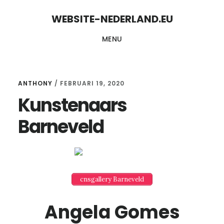
Skip
Skip
WEBSITE-NEDERLAND.EU
to
to
MENU
content
primary
sidebar
ANTHONY
/
FEBRUARI 19, 2020
Kunstenaars
Barneveld
cnsgallery Barneveld
Angela Gomes