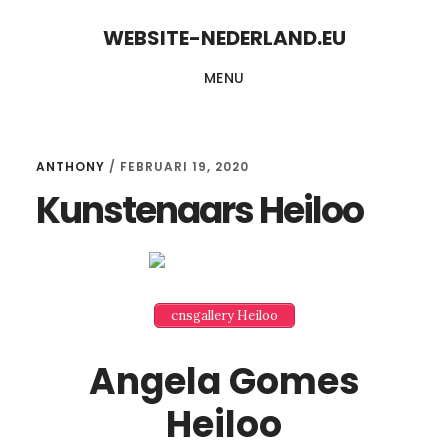
Skip
Skip
WEBSITE-NEDERLAND.EU
to
to
MENU
content
primary
sidebar
ANTHONY
/
FEBRUARI 19, 2020
Kunstenaars Heiloo
cnsgallery Heiloo
Angela Gomes
Heiloo