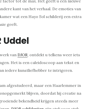
 factor tot de max. Het geeft u een nieuwe
ndere kant van het verhaal. De emoties van
amer wat een Hayo Sol schilderij een extra
sie geeft.
 Uddel
twerk van
DJOR
, ontdekt u telkens weer iets
lagen. Het is een caleidoscoop aan tekst en
an iedere kunstliefhebber te intrigeren.
rdam afgestudeerd, maar een Haarlemmer in
g onopgemerkt blijven, doordat hij creatie na
 groeiende bekendheid krijgen steeds meer
deren.
DJOR schilderijen
zijn stuk voor stuk