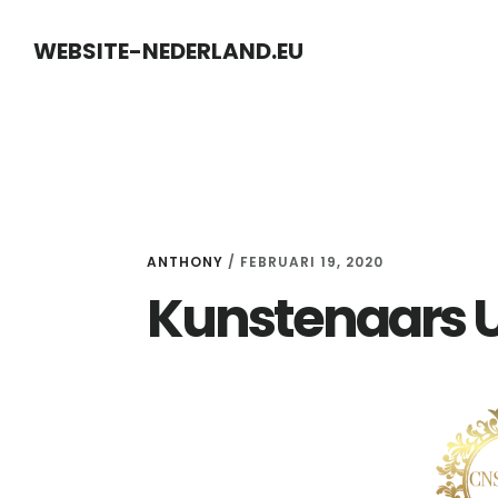
Skip
Skip
WEBSITE-NEDERLAND.EU
to
to
content
primary
sidebar
ANTHONY
/
FEBRUARI 19, 2020
Kunstenaars 