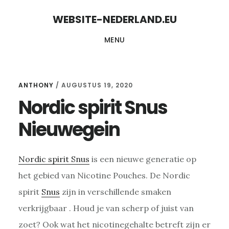
Skip
Skip
WEBSITE-NEDERLAND.EU
to
to
MENU
content
primary
sidebar
ANTHONY
/
AUGUSTUS 19, 2020
Nordic spirit Snus
Nieuwegein
Nordic spirit Snus
is een nieuwe generatie op
het gebied van Nicotine Pouches. De Nordic
spirit
Snus
zijn in verschillende smaken
verkrijgbaar . Houd je van scherp of juist van
zoet? Ook wat het nicotinegehalte betreft zijn er