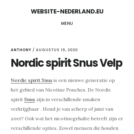
Skip
Skip
WEBSITE-NEDERLAND.EU
to
to
MENU
content
primary
sidebar
ANTHONY
/
AUGUSTUS 19, 2020
Nordic spirit Snus Velp
Nordic spirit Snus
is een nieuwe generatie op
het gebied van Nicotine Pouches. De Nordic
spirit
Snus
zijn in verschillende smaken
verkrijgbaar . Houd je van scherp of juist van
zoet? Ook wat het nicotinegehalte betreft zijn er
verschillende opties. Zowel mensen die houden