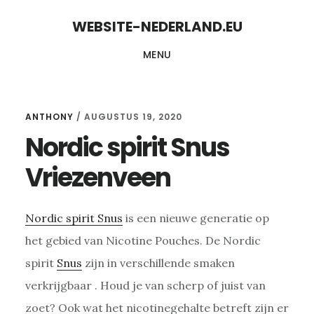
Skip
Skip
WEBSITE-NEDERLAND.EU
to
to
MENU
content
primary
sidebar
ANTHONY
/
AUGUSTUS 19, 2020
Nordic spirit Snus
Vriezenveen
Nordic spirit Snus
is een nieuwe generatie op
het gebied van Nicotine Pouches. De Nordic
spirit
Snus
zijn in verschillende smaken
verkrijgbaar . Houd je van scherp of juist van
zoet? Ook wat het nicotinegehalte betreft zijn er