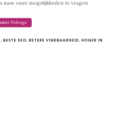
m naar onze mogelijkheden te vragen
ialist Wolvega
S
,
BESTE SEO
,
BETERE VINDBAARHEID
,
HOGER IN