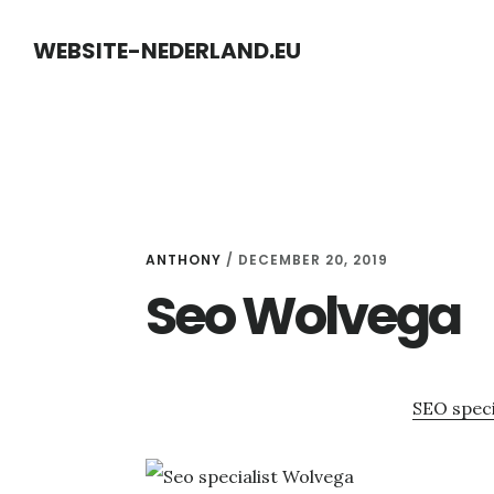
Skip
Skip
WEBSITE-NEDERLAND.EU
to
to
content
primary
sidebar
ANTHONY
/
DECEMBER 20, 2019
Seo Wolvega
SEO speci