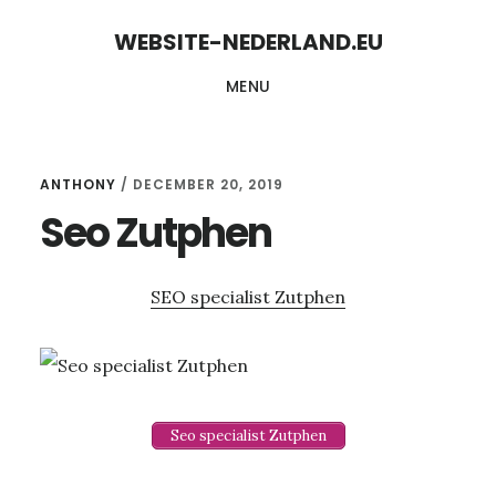
Skip
Skip
WEBSITE-NEDERLAND.EU
to
to
MENU
content
primary
sidebar
ANTHONY
/
DECEMBER 20, 2019
Seo Zutphen
SEO specialist Zutphen
Seo specialist Zutphen