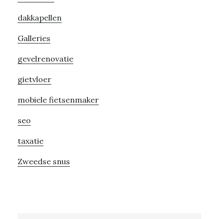
Sidebar
dakkapellen
Galleries
gevelrenovatie
gietvloer
mobiele fietsenmaker
seo
taxatie
Zweedse snus