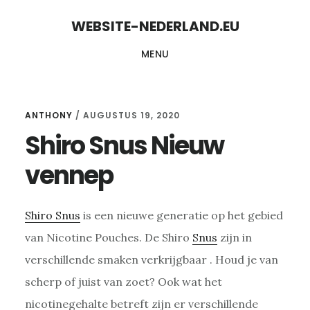
Skip
Skip
WEBSITE-NEDERLAND.EU
to
to
MENU
content
primary
sidebar
ANTHONY
/
AUGUSTUS 19, 2020
Shiro Snus Nieuw
vennep
Shiro Snus
is een nieuwe generatie op het gebied
van Nicotine Pouches. De Shiro
Snus
zijn in
verschillende smaken verkrijgbaar . Houd je van
scherp of juist van zoet? Ook wat het
nicotinegehalte betreft zijn er verschillende