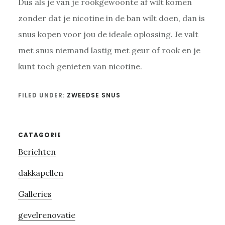
Dus als je van je rookgewoonte af wilt komen
zonder dat je nicotine in de ban wilt doen, dan is
snus kopen voor jou de ideale oplossing. Je valt
met snus niemand lastig met geur of rook en je
kunt toch genieten van nicotine.
FILED UNDER:
ZWEEDSE SNUS
Primary
CATAGORIE
Berichten
Sidebar
dakkapellen
Galleries
gevelrenovatie