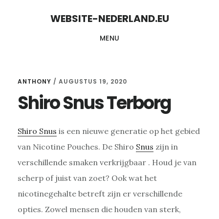
Skip
Skip
WEBSITE-NEDERLAND.EU
to
to
MENU
content
primary
sidebar
ANTHONY
/
AUGUSTUS 19, 2020
Shiro Snus Terborg
Shiro Snus
is een nieuwe generatie op het gebied
van Nicotine Pouches. De Shiro
Snus
zijn in
verschillende smaken verkrijgbaar . Houd je van
scherp of juist van zoet? Ook wat het
nicotinegehalte betreft zijn er verschillende
opties. Zowel mensen die houden van sterk,