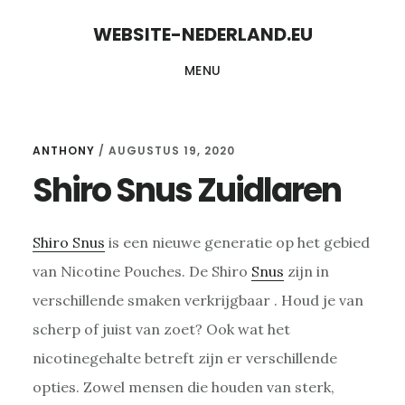
Skip
Skip
WEBSITE-NEDERLAND.EU
to
to
MENU
content
primary
sidebar
ANTHONY
/
AUGUSTUS 19, 2020
Shiro Snus Zuidlaren
Shiro Snus
is een nieuwe generatie op het gebied
van Nicotine Pouches. De Shiro
Snus
zijn in
verschillende smaken verkrijgbaar . Houd je van
scherp of juist van zoet? Ook wat het
nicotinegehalte betreft zijn er verschillende
opties. Zowel mensen die houden van sterk,