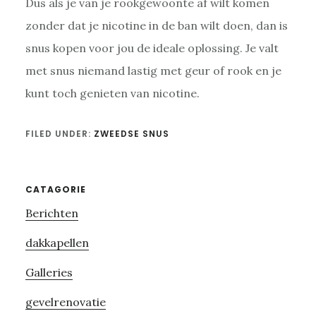
Dus als je van je rookgewoonte af wilt komen
zonder dat je nicotine in de ban wilt doen, dan is
snus kopen voor jou de ideale oplossing. Je valt
met snus niemand lastig met geur of rook en je
kunt toch genieten van nicotine.
FILED UNDER:
ZWEEDSE SNUS
Primary
CATAGORIE
Berichten
Sidebar
dakkapellen
Galleries
gevelrenovatie