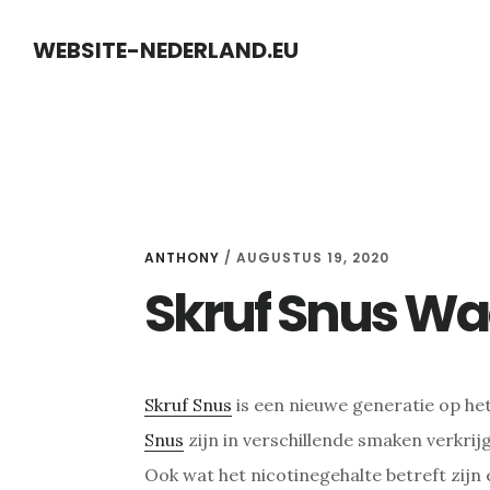
Skip
Skip
WEBSITE-NEDERLAND.EU
to
to
content
primary
sidebar
ANTHONY
/
AUGUSTUS 19, 2020
Skruf Snus W
Skruf Snus
is een nieuwe generatie op he
Snus
zijn in verschillende smaken verkrijg
Ook wat het nicotinegehalte betreft zijn 