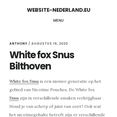
Skip
Skip
WEBSITE-NEDERLAND.EU
to
to
MENU
content
primary
sidebar
ANTHONY
/
AUGUSTUS 19, 2020
White fox Snus
Bilthoven
White fox Snus
is een nieuwe generatie op het
gebied van Nicotine Pouches. De White fox
Snus
zijn in verschillende smaken verkrijgbaar .
Houd je van scherp of juist van zoet? Ook wat
het nicotinegehalte betreft zijn er verschillende