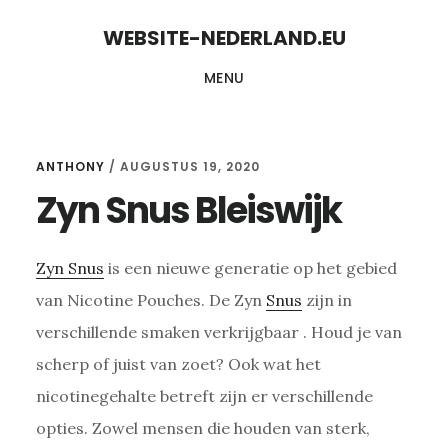
Skip
Skip
WEBSITE-NEDERLAND.EU
to
to
MENU
content
primary
sidebar
ANTHONY
/
AUGUSTUS 19, 2020
Zyn Snus Bleiswijk
Zyn Snus
is een nieuwe generatie op het gebied
van Nicotine Pouches. De Zyn
Snus
zijn in
verschillende smaken verkrijgbaar . Houd je van
scherp of juist van zoet? Ook wat het
nicotinegehalte betreft zijn er verschillende
opties. Zowel mensen die houden van sterk,