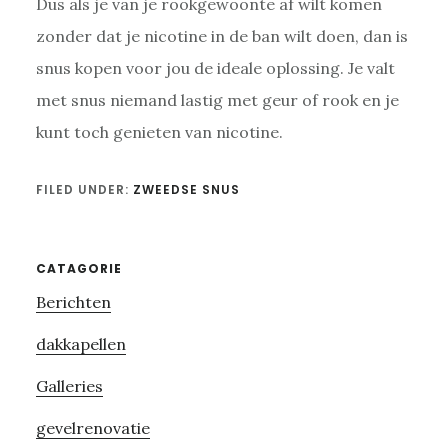
Dus als je van je rookgewoonte af wilt komen
zonder dat je nicotine in de ban wilt doen, dan is
snus kopen voor jou de ideale oplossing. Je valt
met snus niemand lastig met geur of rook en je
kunt toch genieten van nicotine.
FILED UNDER:
ZWEEDSE SNUS
Primary
CATAGORIE
Berichten
Sidebar
dakkapellen
Galleries
gevelrenovatie