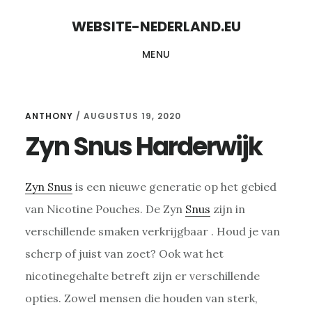
Skip
Skip
WEBSITE-NEDERLAND.EU
to
to
MENU
content
primary
sidebar
ANTHONY
/
AUGUSTUS 19, 2020
Zyn Snus Harderwijk
Zyn Snus
is een nieuwe generatie op het gebied
van Nicotine Pouches. De Zyn
Snus
zijn in
verschillende smaken verkrijgbaar . Houd je van
scherp of juist van zoet? Ook wat het
nicotinegehalte betreft zijn er verschillende
opties. Zowel mensen die houden van sterk,