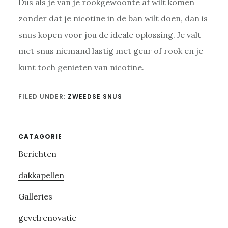
Dus als je van je rookgewoonte af wilt komen
zonder dat je nicotine in de ban wilt doen, dan is
snus kopen voor jou de ideale oplossing. Je valt
met snus niemand lastig met geur of rook en je
kunt toch genieten van nicotine.
FILED UNDER:
ZWEEDSE SNUS
Primary
CATAGORIE
Berichten
Sidebar
dakkapellen
Galleries
gevelrenovatie