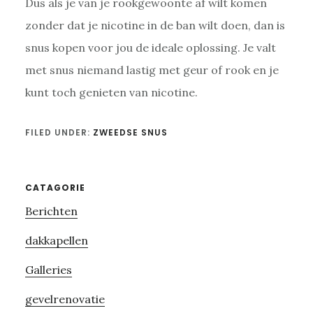
Dus als je van je rookgewoonte af wilt komen
zonder dat je nicotine in de ban wilt doen, dan is
snus kopen voor jou de ideale oplossing. Je valt
met snus niemand lastig met geur of rook en je
kunt toch genieten van nicotine.
FILED UNDER:
ZWEEDSE SNUS
Primary
CATAGORIE
Berichten
Sidebar
dakkapellen
Galleries
gevelrenovatie