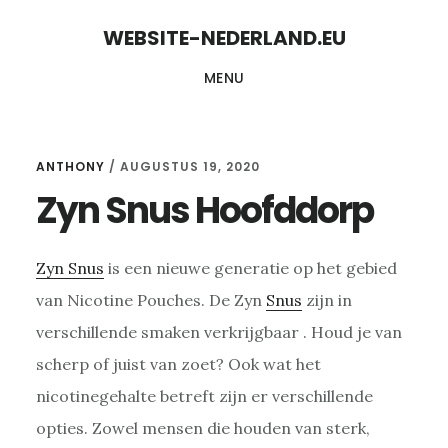
Skip
Skip
WEBSITE-NEDERLAND.EU
to
to
MENU
content
primary
sidebar
ANTHONY
/
AUGUSTUS 19, 2020
Zyn Snus Hoofddorp
Zyn Snus
is een nieuwe generatie op het gebied
van Nicotine Pouches. De Zyn
Snus
zijn in
verschillende smaken verkrijgbaar . Houd je van
scherp of juist van zoet? Ook wat het
nicotinegehalte betreft zijn er verschillende
opties. Zowel mensen die houden van sterk,