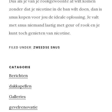
Dus als je van je rookgewoonte af wilt komen
zonder dat je nicotine in de ban wilt doen, dan is
snus kopen voor jou de ideale oplossing. Je valt
met snus niemand lastig met geur of rook en je
kunt toch genieten van nicotine.
FILED UNDER:
ZWEEDSE SNUS
Primary
CATAGORIE
Berichten
Sidebar
dakkapellen
Galleries
gevelrenovatie