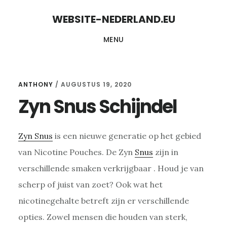
Skip
Skip
WEBSITE-NEDERLAND.EU
to
to
MENU
content
primary
sidebar
ANTHONY
/
AUGUSTUS 19, 2020
Zyn Snus Schijndel
Zyn Snus
is een nieuwe generatie op het gebied
van Nicotine Pouches. De Zyn
Snus
zijn in
verschillende smaken verkrijgbaar . Houd je van
scherp of juist van zoet? Ook wat het
nicotinegehalte betreft zijn er verschillende
opties. Zowel mensen die houden van sterk,