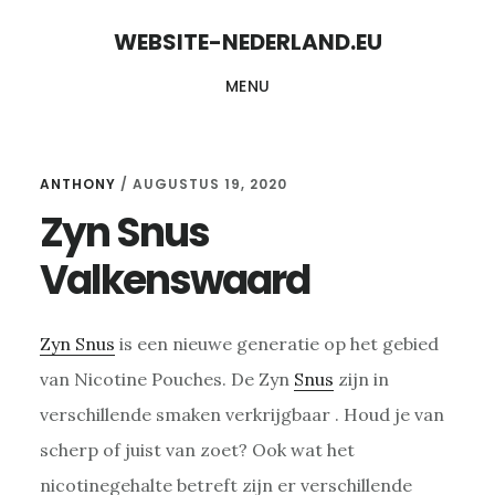
Skip
Skip
WEBSITE-NEDERLAND.EU
to
to
MENU
content
primary
sidebar
ANTHONY
/
AUGUSTUS 19, 2020
Zyn Snus
Valkenswaard
Zyn Snus
is een nieuwe generatie op het gebied
van Nicotine Pouches. De Zyn
Snus
zijn in
verschillende smaken verkrijgbaar . Houd je van
scherp of juist van zoet? Ook wat het
nicotinegehalte betreft zijn er verschillende