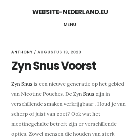
Skip
Skip
WEBSITE-NEDERLAND.EU
to
to
MENU
content
primary
sidebar
ANTHONY
/
AUGUSTUS 19, 2020
Zyn Snus Voorst
Zyn Snus
is een nieuwe generatie op het gebied
van Nicotine Pouches. De Zyn
Snus
zijn in
verschillende smaken verkrijgbaar . Houd je van
scherp of juist van zoet? Ook wat het
nicotinegehalte betreft zijn er verschillende
opties. Zowel mensen die houden van sterk,