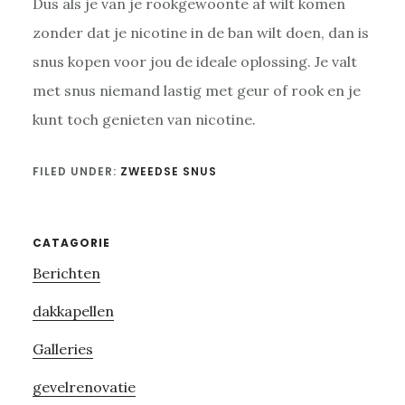
Dus als je van je rookgewoonte af wilt komen
zonder dat je nicotine in de ban wilt doen, dan is
snus kopen voor jou de ideale oplossing. Je valt
met snus niemand lastig met geur of rook en je
kunt toch genieten van nicotine.
FILED UNDER:
ZWEEDSE SNUS
Primary
CATAGORIE
Berichten
Sidebar
dakkapellen
Galleries
gevelrenovatie