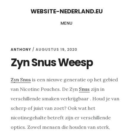
Skip
Skip
WEBSITE-NEDERLAND.EU
to
to
MENU
content
primary
sidebar
ANTHONY
/
AUGUSTUS 19, 2020
Zyn Snus Weesp
Zyn Snus
is een nieuwe generatie op het gebied
van Nicotine Pouches. De Zyn
Snus
zijn in
verschillende smaken verkrijgbaar . Houd je van
scherp of juist van zoet? Ook wat het
nicotinegehalte betreft zijn er verschillende
opties. Zowel mensen die houden van sterk,