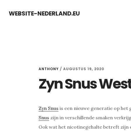
Skip
Skip
WEBSITE-NEDERLAND.EU
to
to
content
primary
sidebar
ANTHONY
/
AUGUSTUS 19, 2020
Zyn Snus West
Zyn Snus
is een nieuwe generatie op het 
Snus
zijn in verschillende smaken verkrijg
Ook wat het nicotinegehalte betreft zijn 