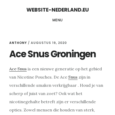
Skip
Skip
WEBSITE-NEDERLAND.EU
to
to
MENU
content
primary
sidebar
ANTHONY
/
AUGUSTUS 19, 2020
Ace Snus Groningen
Ace Snus
is een nieuwe generatie op het gebied
van Nicotine Pouches. De Ace
Snus
zijn in
verschillende smaken verkrijgbaar . Houd je van
scherp of juist van zoet? Ook wat het
nicotinegehalte betreft zijn er verschillende
opties. Zowel mensen die houden van sterk,