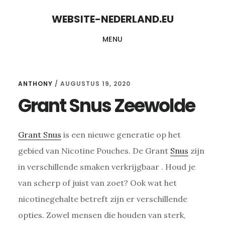
Skip
Skip
WEBSITE-NEDERLAND.EU
to
to
MENU
content
primary
sidebar
ANTHONY
/
AUGUSTUS 19, 2020
Grant Snus Zeewolde
Grant Snus
is een nieuwe generatie op het
gebied van Nicotine Pouches. De Grant
Snus
zijn
in verschillende smaken verkrijgbaar . Houd je
van scherp of juist van zoet? Ook wat het
nicotinegehalte betreft zijn er verschillende
opties. Zowel mensen die houden van sterk,