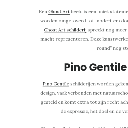
Een
Ghost Art
beeld is een uniek statem
worden omgetoverd tot mode-item door
Ghost Art schilderij
spreekt nog meer t
macht representeren. Deze kunstwerken
round” nog ste
Pino Gentil
Pino Gentile
schilderijen worden geken
design, vaak verbonden met natuurschoo
gesteld en komt extra tot zijn recht ach
de expressie, het doel en de ver