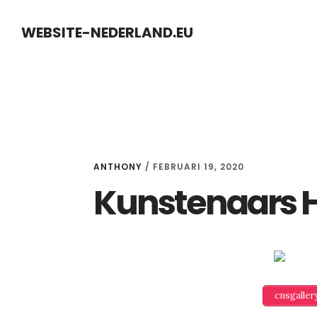
Skip
Skip
WEBSITE-NEDERLAND.EU
to
to
content
primary
sidebar
ANTHONY
/
FEBRUARI 19, 2020
Kunstenaars 
cnsgalle