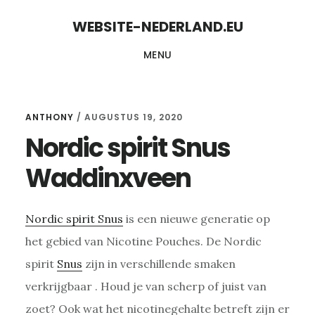
Skip
Skip
WEBSITE-NEDERLAND.EU
to
to
MENU
content
primary
sidebar
ANTHONY
/
AUGUSTUS 19, 2020
Nordic spirit Snus
Waddinxveen
Nordic spirit Snus
is een nieuwe generatie op
het gebied van Nicotine Pouches. De Nordic
spirit
Snus
zijn in verschillende smaken
verkrijgbaar . Houd je van scherp of juist van
zoet? Ook wat het nicotinegehalte betreft zijn er