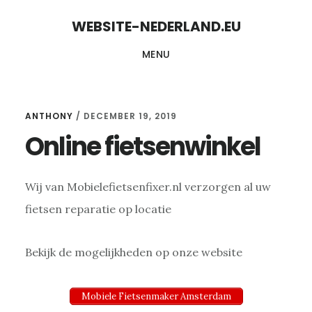
Skip
Skip
WEBSITE-NEDERLAND.EU
to
to
MENU
content
primary
sidebar
ANTHONY
/
DECEMBER 19, 2019
Online fietsenwinkel
Wij van Mobielefietsenfixer.nl verzorgen al uw
fietsen reparatie op locatie
Bekijk de mogelijkheden op onze website
Mobiele Fietsenmaker Amsterdam