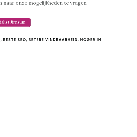
m naar onze mogelijkheden te vragen
ialist Jirnsum
S
,
BESTE SEO
,
BETERE VINDBAARHEID
,
HOGER IN