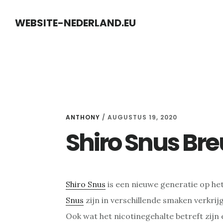
Skip
Skip
WEBSITE-NEDERLAND.EU
to
to
content
primary
sidebar
ANTHONY
/
AUGUSTUS 19, 2020
Shiro Snus Br
Shiro Snus
is een nieuwe generatie op he
Snus
zijn in verschillende smaken verkrijg
Ook wat het nicotinegehalte betreft zijn 