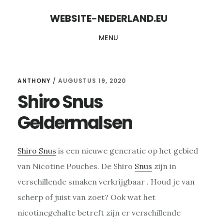
Skip
Skip
WEBSITE-NEDERLAND.EU
to
to
MENU
content
primary
sidebar
ANTHONY
/
AUGUSTUS 19, 2020
Shiro Snus
Geldermalsen
Shiro Snus
is een nieuwe generatie op het gebied
van Nicotine Pouches. De Shiro
Snus
zijn in
verschillende smaken verkrijgbaar . Houd je van
scherp of juist van zoet? Ook wat het
nicotinegehalte betreft zijn er verschillende