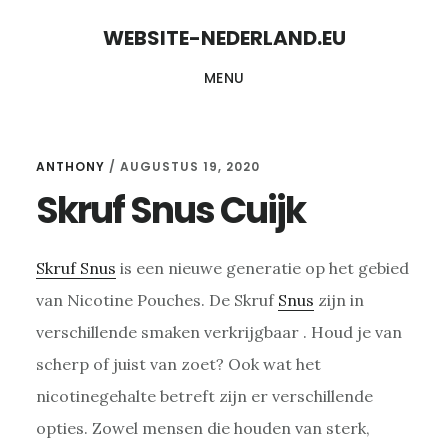
Skip
Skip
WEBSITE-NEDERLAND.EU
to
to
MENU
content
primary
sidebar
ANTHONY
/
AUGUSTUS 19, 2020
Skruf Snus Cuijk
Skruf Snus
is een nieuwe generatie op het gebied
van Nicotine Pouches. De Skruf
Snus
zijn in
verschillende smaken verkrijgbaar . Houd je van
scherp of juist van zoet? Ook wat het
nicotinegehalte betreft zijn er verschillende
opties. Zowel mensen die houden van sterk,