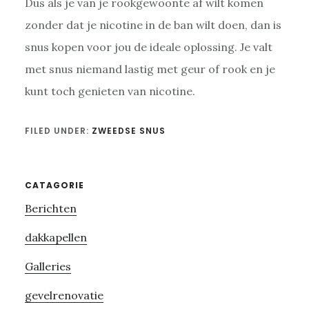
Dus als je van je rookgewoonte af wilt komen
zonder dat je nicotine in de ban wilt doen, dan is
snus kopen voor jou de ideale oplossing. Je valt
met snus niemand lastig met geur of rook en je
kunt toch genieten van nicotine.
FILED UNDER:
ZWEEDSE SNUS
Primary
CATAGORIE
Berichten
Sidebar
dakkapellen
Galleries
gevelrenovatie