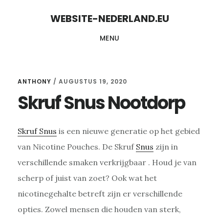
Skip
Skip
WEBSITE-NEDERLAND.EU
to
to
MENU
content
primary
sidebar
ANTHONY
/
AUGUSTUS 19, 2020
Skruf Snus Nootdorp
Skruf Snus
is een nieuwe generatie op het gebied
van Nicotine Pouches. De Skruf
Snus
zijn in
verschillende smaken verkrijgbaar . Houd je van
scherp of juist van zoet? Ook wat het
nicotinegehalte betreft zijn er verschillende
opties. Zowel mensen die houden van sterk,